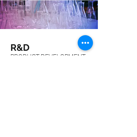
R&D
PRODUCT
DEVELOPMENT
다양한 샘플및
제형
타겟제품 선정,
품평을
연구
통해
최적 레시피 선정
사용감,효능 안전성, 안정성
TEST
컨셉에 맞는 신원료, 기능성원
원료
료 추천
선정
효능, 특허,차별화 추구
체계적인 프로세스를 따라
생산,
OEM,ODM