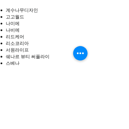
계수나무디자인
고고월드
나미에
나비에
리드케어
리소코리아
서원라이프
쉐나르 뷰티 써플라이
스베나
써본 화장품
아베스 프로페셔널
야긴
엘바이피
엘이바이오텍
열펌공화국
위코스메틱스
이젠 코리아
(주)다판다